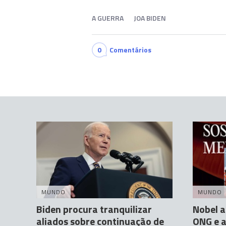
A GUERRA
JOA BIDEN
0
Comentários
MUNDO
MUNDO
Biden procura tranquilizar
Nobel a
aliados sobre continuação de
ONG e a