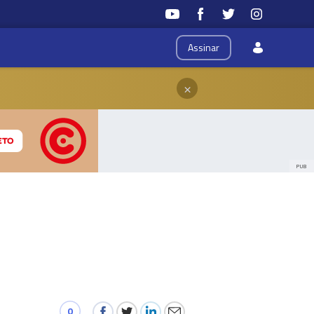
Assinar
×
PUB
0