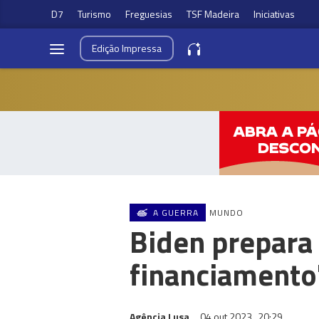
D7
Turismo
Freguesias
TSF Madeira
Iniciativas
Edição
Impressa
A GUERRA
MUNDO
Biden prepara
financiamento"
Agência Lusa
04 out 2023
20:29