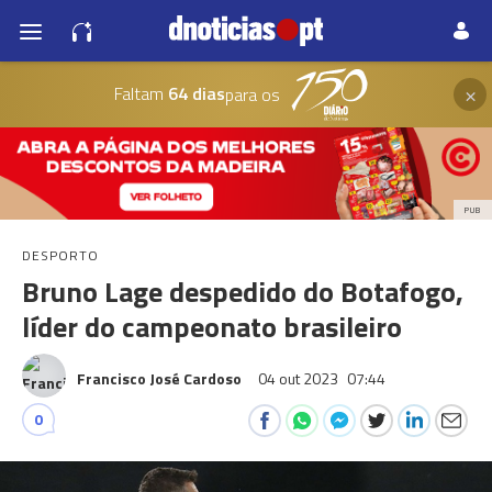
×
Faltam
64 dias
para os
PUB
DESPORTO
Bruno Lage despedido do Botafogo,
líder do campeonato brasileiro
Francisco José Cardoso
04 out 2023
07:44
0