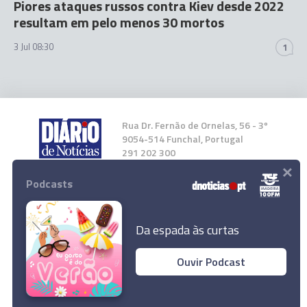
Piores ataques russos contra Kiev desde 2022
resultam em pelo menos 30 mortos
3 Jul 08:30
1
Rua Dr. Fernão de Ornelas, 56 - 3º
9054-514 Funchal, Portugal
291 202 300
×
Podcasts
Instale a nossa App
Da espada às curtas
Ouvir Podcast
© 2026 Empresa Diário de Notícias, Lda.
Todos os direitos reservados.