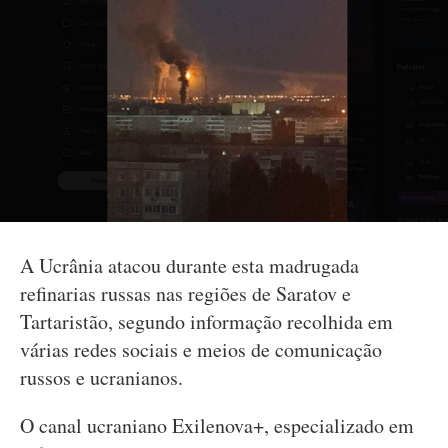
A Ucrânia atacou durante esta madrugada
refinarias russas nas regiões de Saratov e
Tartaristão, segundo informação recolhida em
várias redes sociais e meios de comunicação
russos e ucranianos.
O canal ucraniano Exilenova+, especializado em