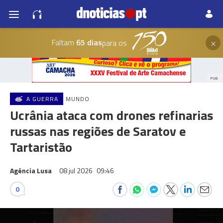
×
Faltam
65 dias
para os
PUB
A GUERRA
MUNDO
Ucrânia ataca com drones refinarias
russas nas regiões de Saratov e
Tartaristão
Agência Lusa
08 jul 2026
09:46
0