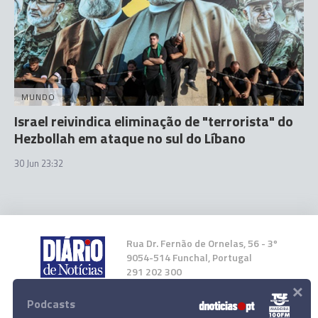
MUNDO
Israel reivindica eliminação de "terrorista" do
Hezbollah em ataque no sul do Líbano
30 Jun 23:32
Rua Dr. Fernão de Ornelas, 56 - 3º
9054-514 Funchal, Portugal
291 202 300
×
Podcasts
Instale a nossa App