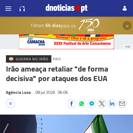
×
Faltam
66 dias
para os
PUB
GUERRA NO IRÃO
PAÍS
Irão ameaça retaliar "de forma
decisiva" por ataques dos EUA
Agência Lusa
08 jul 2026
06:06
0