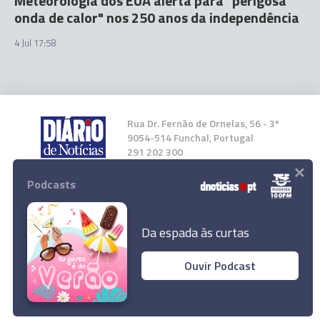
Meteorologia dos EUA alerta para "perigosa
onda de calor" nos 250 anos da independência
4 Jul 17:58
Rua Dr. Fernão de Ornelas, 56 - 3º
9054-514 Funchal, Portugal
291 202 300
×
Podcasts
Instale a nossa App
Da espada às curtas
Ouvir Podcast
© 2026 Empresa Diário de Notícias, Lda.
Todos os direitos reservados.