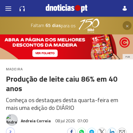
×
Faltam
65 dias
para os
PUB
MADEIRA
Produção de leite caiu 86% em 40
anos
Conheça os destaques desta quarta-feira em
mais uma edição do DIÁRIO
Andreia Correia
08 jul 2026
07:00
2