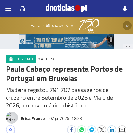
×
Faltam
65 dias
para os
PUB
TURISMO
MADEIRA
Paula Cabaço representa Portos de
Portugal em Bruxelas
Madeira registou 791.707 passageiros de
cruzeiro entre Setembro de 2025 e Maio de
2026, um novo máximo histórico
Erica Franco
02 jul 2026
18:23
0