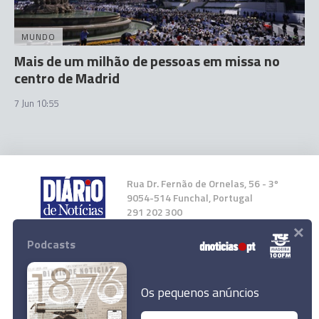
MUNDO
Mais de um milhão de pessoas em missa no
centro de Madrid
7 Jun 10:55
Rua Dr. Fernão de Ornelas, 56 - 3º
9054-514 Funchal, Portugal
291 202 300
×
Podcasts
Instale a nossa App
Os pequenos anúncios