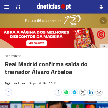
×
Faltam
66 dias
para os
PUB
DESPORTO
Real Madrid confirma saída do
treinador Álvaro Arbeloa
Agência Lusa
09 jun 2026
22:05
0