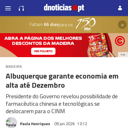
×
Faltam
66 dias
para os
PUB
MADEIRA
Albuquerque garante economia em
alta até Dezembro
Presidente do Governo revelou possibilidade de
farmacêutica chinesa e tecnológicas se
deslocarem para o CINM
Paula Henriques
09 jun 2026
13:12