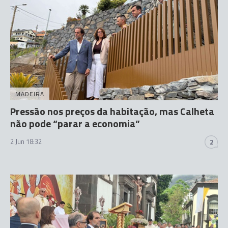
MADEIRA
Pressão nos preços da habitação, mas Calheta
não pode “parar a economia”
2 Jun 18:32
2