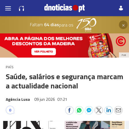
×
Faltam
64 dias
para os
PUB
PAÍS
Saúde, salários e segurança marcam
a actualidade nacional
Agência Lusa
09 jun 2026
07:21
0