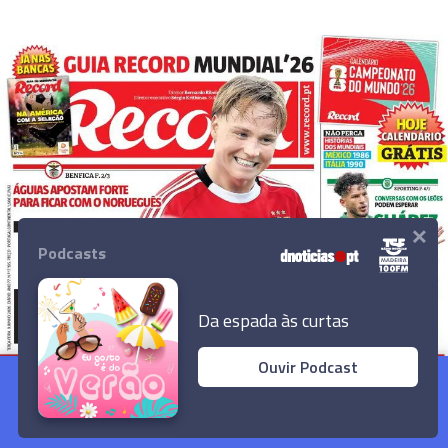
×
Podcasts
Da espada às curtas
Ouvir Podcast
Governo aprova Estratégia Nacional de
Segurança Rodoviária
Ler Artigo