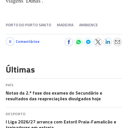
viagens 'Dunas'.
PORTO DO PORTO SANTO
MADEIRA
AMBIENCE
0
Comentários
Últimas
PAÍS
Notas da 2.ª fase dos exames do Secundário e
resultados das reapreciações divulgados hoje
DESPORTO
I Liga 2026/27 arranca com Estoril Praia-Famalicão e
treinadores em estreia