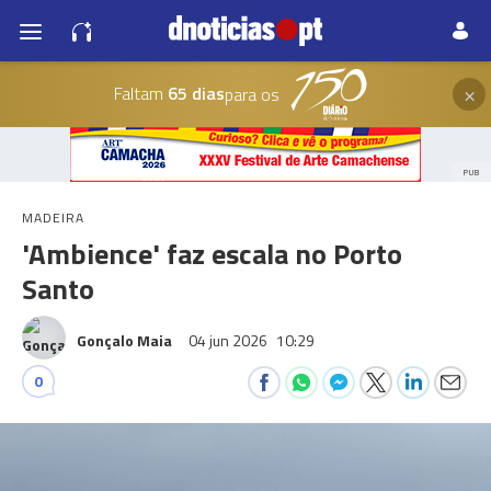
×
Faltam
65 dias
para os
PUB
MADEIRA
'Ambience' faz escala no Porto
Santo
Gonçalo Maia
04 jun 2026
10:29
0