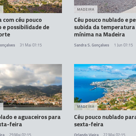
A
MADEIRA
a com céu pouco
Céu pouco nublado e p
 e possibilidade de
subida da temperatura
orte
mínima na Madeira
Gonçalves
31 Mai 07:15
Sandra S. Gonçalves
1 Jun 07:15
A
MADEIRA
lado e aguaceiros para
Céu pouco nublado par
xta-feira
sexta-feira
ira
29 Mai 07:15
Orlando Vieira
22 Mai 07:15