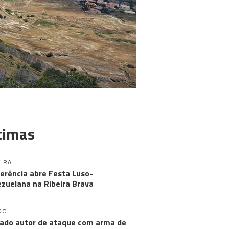
timas
IRA
erência abre Festa Luso-
zuelana na Ribeira Brava
DO
ado autor de ataque com arma de