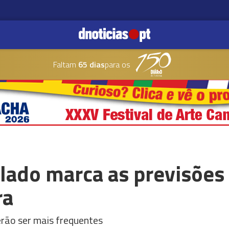
Faltam
65 dias
para os
lado marca as previsões
ra
rão ser mais frequentes