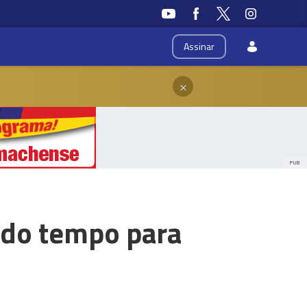
Assinar
×
PUB
 do tempo para