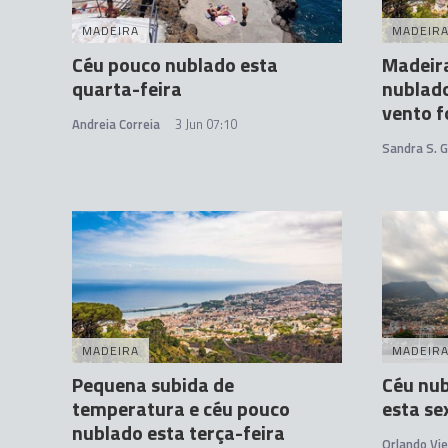
MADEIRA
MADEIR
Céu pouco nublado esta
Madeir
quarta-feira
nublado
vento f
Andreia Correia
3 Jun 07:10
Sandra S. 
MADEIRA
MADEIR
Pequena subida de
Céu nub
temperatura e céu pouco
esta se
nublado esta terça-feira
Orlando Vie