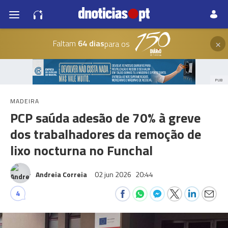
×
Faltam
64 dias
para os
PUB
MADEIRA
PCP saúda adesão de 70% à greve
dos trabalhadores da remoção de
lixo nocturna no Funchal
Andreia Correia
02 jun 2026
20:44
4