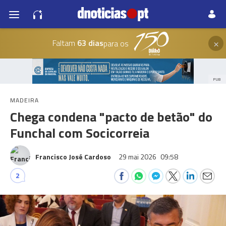
×
Faltam
63 dias
para os
PUB
MADEIRA
Chega condena "pacto de betão" do
Funchal com Socicorreia
Francisco José Cardoso
29 mai 2026
09:58
2