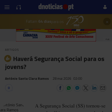
×
Faltam
64 dias
para os
PUB
ARTIGOS
Haverá Segurança Social para os
jovens?
António Santa Clara Ramos
28 mai 2026
02:00
0
A Segurança Social (SS) tornou-se