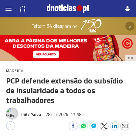
×
Faltam
64 dias
para os
PUB
MADEIRA
PCP defende extensão do subsídio
de insularidade a todos os
trabalhadores
Inês Paiva
28 mai 2026
17:58
1