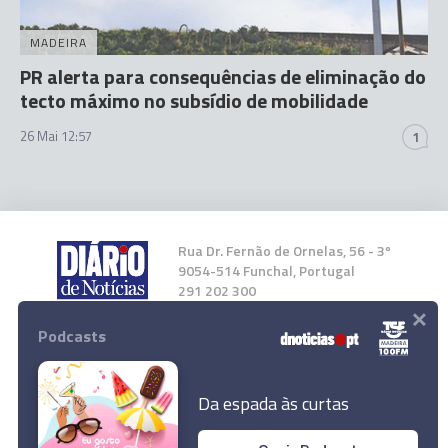
MADEIRA
PR alerta para consequências de eliminação do
tecto máximo no subsídio de mobilidade
26 Mai 12:57
1
Rua Dr. Fernão de Ornelas, 56 - 3º
9054-514 Funchal, Portugal
291 202 300
×
Podcasts
Instale a nossa App
Da espada às curtas