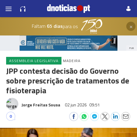
×
Faltam
65 dias
para os
PUB
ASSEMBLEIA LEGISLATIVA
MADEIRA
JPP contesta decisão do Governo
sobre prescrição de tratamentos de
fisioterapia
Jorge Freitas Sousa
02 jun 2026
09:51
0