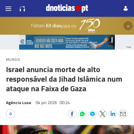
×
Faltam
63 dias
para os
PUB
MUNDO
Israel anuncia morte de alto
responsável da Jihad Islâmica num
ataque na Faixa de Gaza
Agência Lusa
04 jun 2026
00:24
0