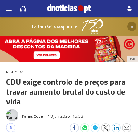
×
Faltam
64 dias
para os
PUB
MADEIRA
CDU exige controlo de preços para
travar aumento brutal do custo de
vida
Tânia Cova
18 jun 2026
15:53
3