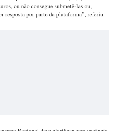
euros, ou não consegue submetê-las ou,
 resposta por parte da plataforma”, referiu.
verno Regional deve clarificar com urgência