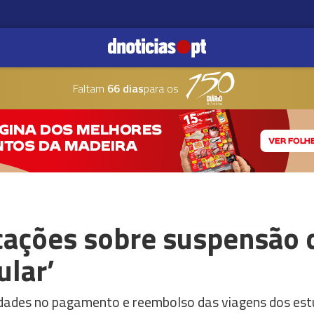
Faltam
66 dias
para os
icações sobre suspensão
ular’
uldades no pagamento e reembolso das viagens dos es