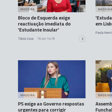
MADEIRA
MADEIR
Bloco de Esquerda exige
'Estuda
reactivação imediata do
em Lis
'Estudante Insular'
Paula Henr
Tânia Cova
16 Jun 14:18
3
MADEIRA
MADEIR
PS exige ao Governo respostas
Assembl
urgentes para corrigir
Funchal