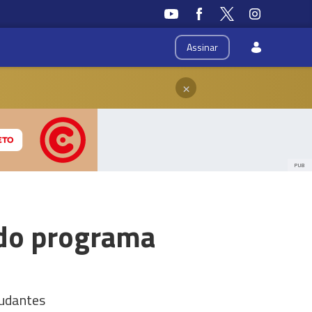
Assinar
×
PUB
 do programa
tudantes