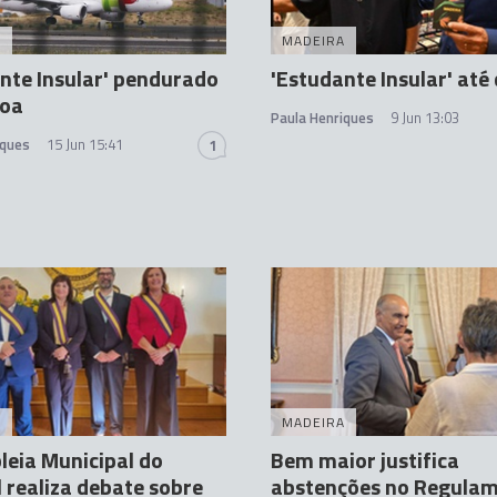
A
MADEIRA
nte Insular' pendurado
'Estudante Insular' até 
boa
Paula Henriques
9 Jun 13:03
iques
15 Jun 15:41
1
A
MADEIRA
eia Municipal do
Bem maior justifica
 realiza debate sobre
abstenções no Regula