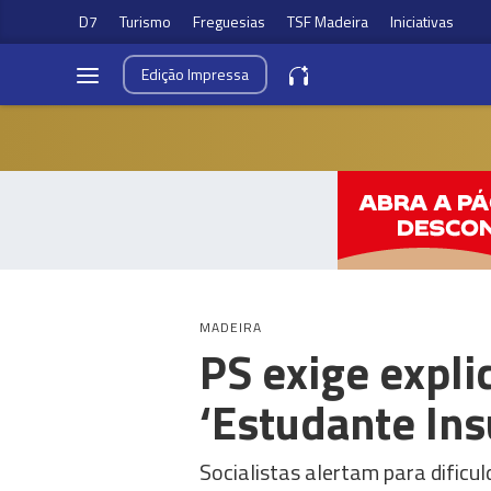
D7
Turismo
Freguesias
TSF Madeira
Iniciativas
Edição
Impressa
MADEIRA
PS exige expl
‘Estudante Ins
Socialistas alertam para dific