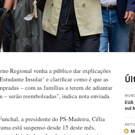
no Regional venha a público dar explicações
Úl
studante Insular’ e clarificar como é que as
mpradas – com as famílias a terem de adiantar
m – serão reembolsadas", indica nota enviada
MUN
EUA 
mil 
unchal, a presidente do PS-Madeira, Célia
ARTI
rama está suspenso desde 15 deste mês,
M