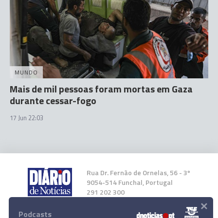
MUNDO
Mais de mil pessoas foram mortas em Gaza
durante cessar-fogo
17 Jun 22:03
Rua Dr. Fernão de Ornelas, 56 - 3º
9054-514 Funchal, Portugal
291 202 300
×
Podcasts
Instale a nossa App