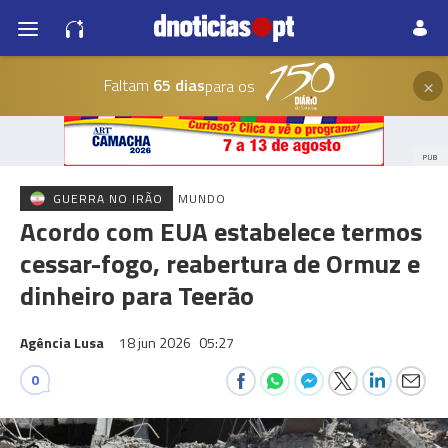
×
Faltam
65 dias
para os
PUB
GUERRA NO IRÃO
MUNDO
Acordo com EUA estabelece termos
cessar-fogo, reabertura de Ormuz e
dinheiro para Teerão
Agência Lusa
18 jun 2026
05:27
0