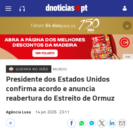
×
Faltam
64 dias
para os
PUB
GUERRA NO IRÃO
MUNDO
Presidente dos Estados Unidos
confirma acordo e anuncia
reabertura do Estreito de Ormuz
Agência Lusa
14 jun 2026
23:11
0