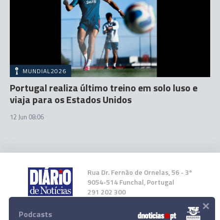
MUNDIAL2026
Portugal realiza último treino em solo luso e
viaja para os Estados Unidos
12 Jun 08:06
Rua Dr. Fernão de Ornelas, 56 - 3º
9054-514 Funchal, Portugal
291 202 300
×
Podcasts
Instale a nossa App