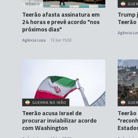
MUNDO
GUER
Teerão afasta assinatura em
Trump 
24 horas e prevê acordo "nos
Teerão
próximos dias"
Agência Lu
Agência Lusa
13 Jun 15:03
GUERRA NO IRÃO
GUER
Teerão acusa Israel de
Teerão
procurar inviabilizar acordo
"reconh
com Washington
Estados