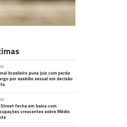
timas
DO
unal brasileiro pune juiz com perda
argo por assédio sexual em decisão
ita
DO
 Street fecha em baixa com
cupações crescentes sobre Médio
nte