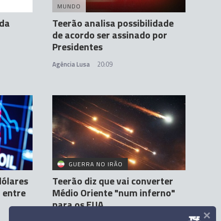
MUNDO
úda
Teerão analisa possibilidade
de acordo ser assinado por
Presidentes
Agência Lusa
20:09
GUERRA NO IRÃO
dólares
Teerão diz que vai converter
 entre
Médio Oriente "num inferno"
para os EUA
×