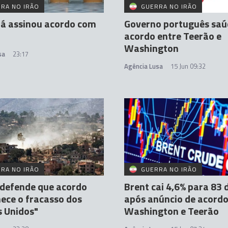
RA NO IRÃO
GUERRA NO IRÃO
já assinou acordo com
Governo português sa
acordo entre Teerão e
Washington
sa
23:17
Agência Lusa
15 Jun 09:32
RA NO IRÃO
GUERRA NO IRÃO
 defende que acordo
Brent cai 4,6% para 83 
ece o fracasso dos
após anúncio de acordo
 Unidos"
Washington e Teerão