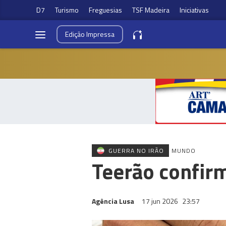
D7
Turismo
Freguesias
TSF Madeira
Iniciativas
Edição
Impressa
GUERRA NO IRÃO
MUNDO
Teerão confir
Agência Lusa
17 jun 2026
23:57