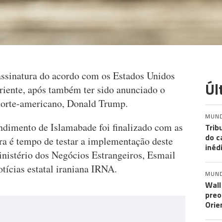
 assinatura do acordo com os Estados Unidos
Úl
riente, após também ter sido anunciado o
norte-americano, Donald Trump.
MUN
dimento de Islamabade foi finalizado com as
Trib
do c
ra é tempo de testar a implementação deste
inéd
inistério dos Negócios Estrangeiros, Esmail
otícias estatal iraniana IRNA.
MUN
Wall
preo
Orie