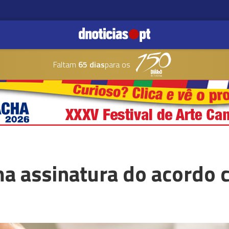
Faltam
65 dias
para os
ma assinatura do acordo