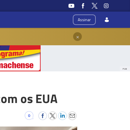
Assinar
×
PUB
 com os EUA
0