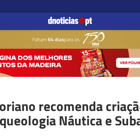
Faltam
64 dias
para os
oriano recomenda criaç
rqueologia Náutica e Sub