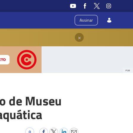
Assinar
×
PUB
ão de Museu
aquática
0