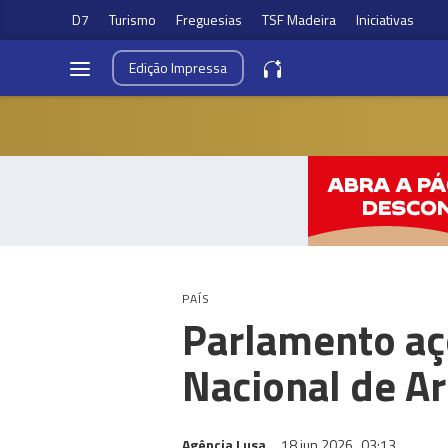
D7
Turismo
Freguesias
TSF Madeira
Iniciativas
Edição
Impressa
PAÍS
Parlamento aç
Nacional de A
Agência Lusa
18 jun 2026
03:13