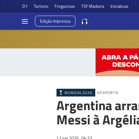
D7
Turismo
Freguesias
TSF Madeira
Iniciativas
Edição
Impressa
MUNDIAL2026
DESPORTO
Argentina arra
Messi à Argéli
17 jun 2026
04:33