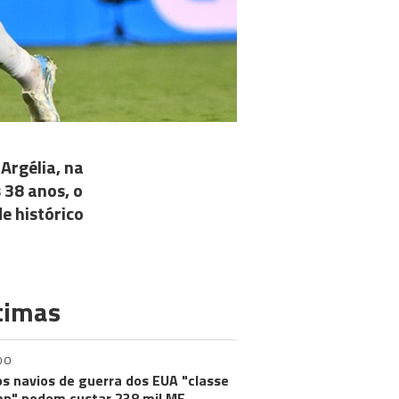
Argélia, na
s 38 anos, o
de histórico
timas
DO
s navios de guerra dos EUA "classe
p" podem custar 238 mil ME