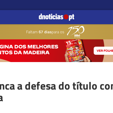
Faltam
67 dias
para os
nca a defesa do título co
a