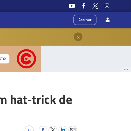
Assinar
×
PUB
m hat-trick de
0