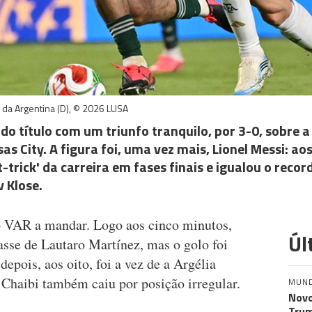
si da Argentina (D), © 2026 LUSA
o título com um triunfo tranquilo, por 3-0, sobre a 
as City. A figura foi, uma vez mais, Lionel Messi: ao
-trick' da carreira em fases finais e igualou o recor
 Klose.
 VAR a mandar. Logo aos cinco minutos,
Úl
sse de Lautaro Martínez, mas o golo foi
epois, aos oito, foi a vez de a Argélia
s Chaibi também caiu por posição irregular.
MUN
Novo
Trum