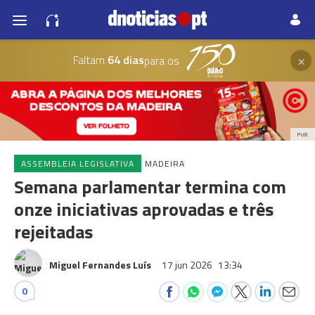
×
Faltam
64 dias
para os
PUB
ASSEMBLEIA LEGISLATIVA
MADEIRA
Semana parlamentar termina com
onze iniciativas aprovadas e três
rejeitadas
Miguel Fernandes Luís
17 jun 2026
13:34
0