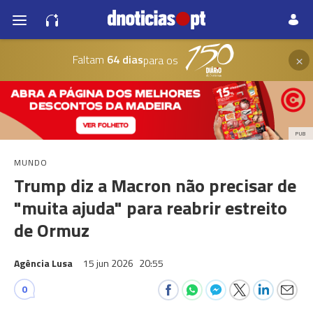
×
Faltam
64 dias
para os
PUB
MUNDO
Trump diz a Macron não precisar de
"muita ajuda" para reabrir estreito
de Ormuz
Agência Lusa
15 jun 2026
20:55
0