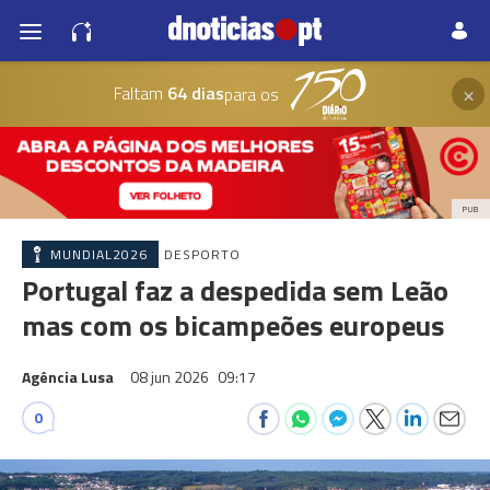
×
Faltam
64 dias
para os
PUB
MUNDIAL2026
DESPORTO
Portugal faz a despedida sem Leão
mas com os bicampeões europeus
Agência Lusa
08 jun 2026
09:17
0