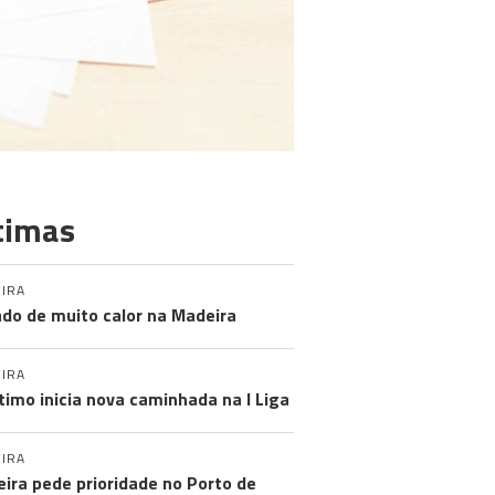
timas
IRA
do de muito calor na Madeira
IRA
timo inicia nova caminhada na I Liga
IRA
ira pede prioridade no Porto de