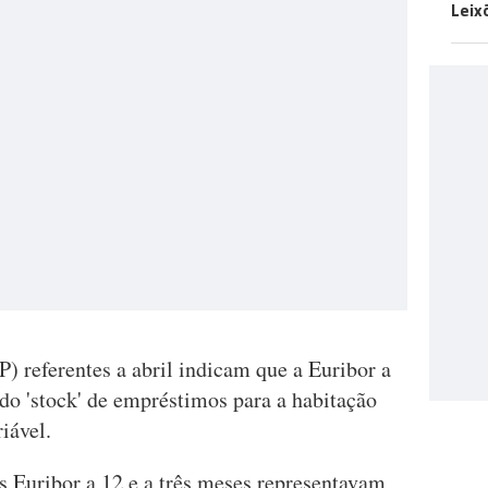
Leix
) referentes a abril indicam que a Euribor a
do 'stock' de empréstimos para a habitação
iável.
 Euribor a 12 e a três meses representavam