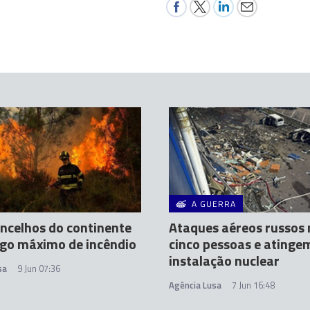
A GUERRA
ncelhos do continente
Ataques aéreos russo
go máximo de incêndio
cinco pessoas e atinge
instalação nuclear
sa
9 Jun 07:36
Agência Lusa
7 Jun 16:48