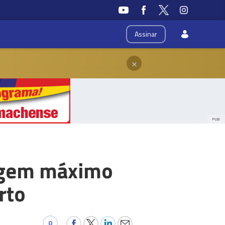
Assinar
×
PUB
ingem máximo
rto
0