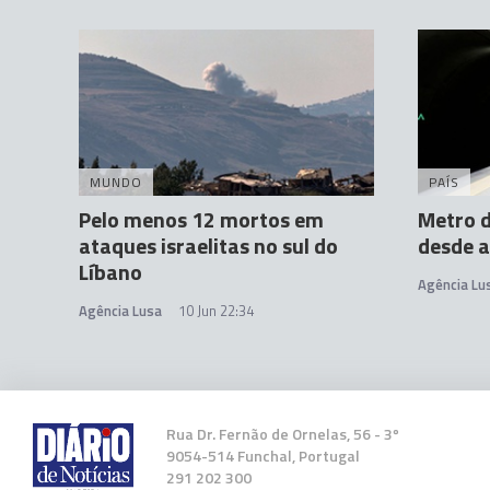
MUNDO
PAÍS
Pelo menos 12 mortos em
Metro d
ataques israelitas no sul do
desde 
Líbano
Agência Lu
Agência Lusa
10 Jun 22:34
Rua Dr. Fernão de Ornelas, 56 - 3º
9054-514 Funchal, Portugal
291 202 300