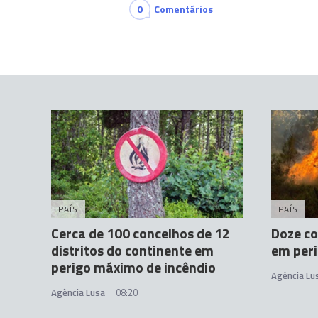
0
Comentários
PAÍS
PAÍS
Cerca de 100 concelhos de 12
Doze co
distritos do continente em
em peri
perigo máximo de incêndio
Agência Lu
Agència Lusa
08:20