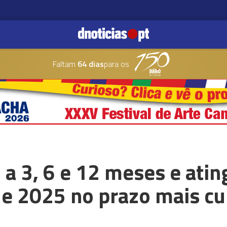
Faltam
64 dias
para os
 a 3, 6 e 12 meses e at
e 2025 no prazo mais cu