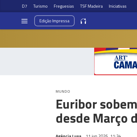
D7
Turismo
Freguesias
TSF Madeira
Iniciativas
Edição
Impressa
MUNDO
Euribor sobem
desde Março d
Agência Lusa
11 jun 2026
11:34