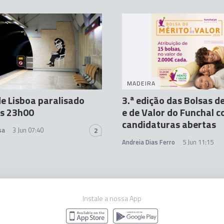
MADEIRA
e Lisboa paralisado
3.ª edição das Bolsas d
as 23h00
e de Valor do Funchal 
candidaturas abertas
sa
3 Jun 07:40
2
Andreia Dias Ferro
5 Jun 11:15
Instale a nossa App