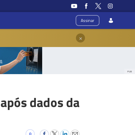
Assinar
×
PUB
r após dados da
0