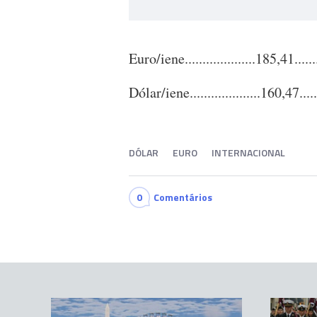
Euro/iene....................185,41.......
Dólar/iene....................160,47......
DÓLAR
EURO
INTERNACIONAL
0
Comentários