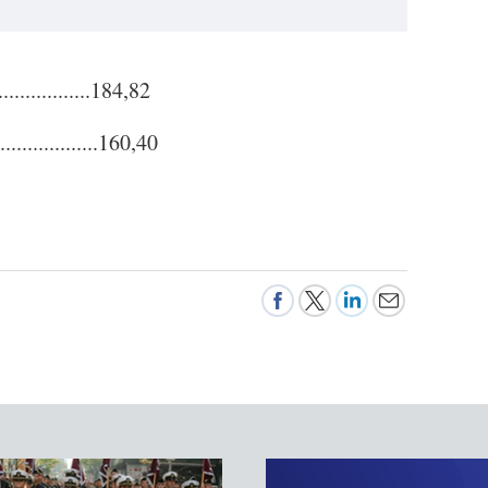
................184,82
.................160,40