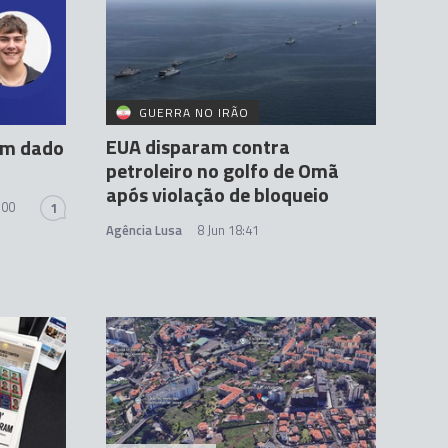
GUERRA NO IRÃO
EUA disparam contra
um dado
petroleiro no golfo de Omã
após violação de bloqueio
:00
1
Agência Lusa
8 Jun 18:41