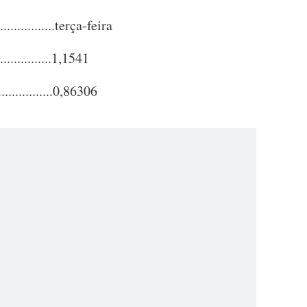
...............terça-feira
...............1,1541
...............0,86306