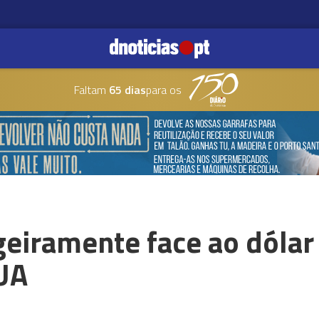
Faltam
65 dias
para os
geiramente face ao dóla
EUA