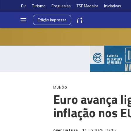
D7
Turismo
Freguesias
TSF Madeira
Iniciativas
Edição
Impressa
MUNDO
Euro avança li
inflação nos 
Agência Lusa
11 jun 2026
03:16