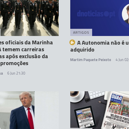
ARTIGOS
s oficiais da Marinha
A Autonomia não é 
A temem carreiras
adquirido
as após exclusão da
Martim Paquete Peixoto
4 Jun 02
e promoções
sa
6 Jun 21:30