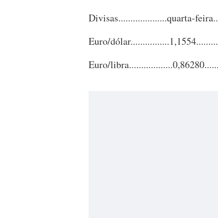
Divisas....................quarta-feira...
Euro/dólar................1,1554.........
Euro/libra..................0,86280......