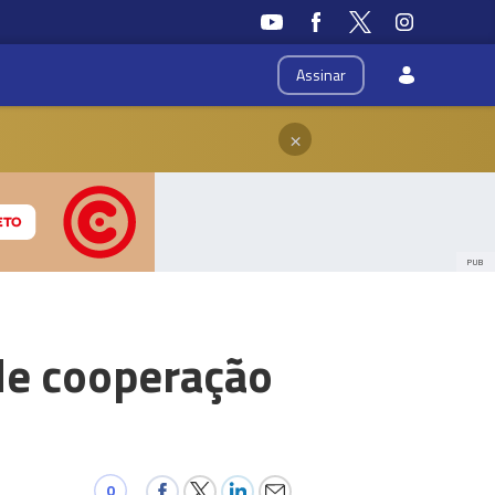
Assinar
×
PUB
de cooperação
0