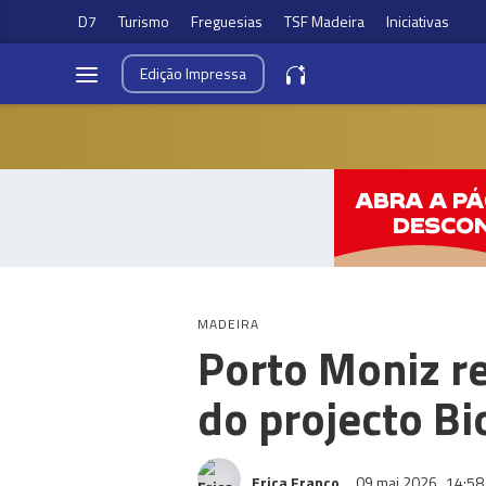
D7
Turismo
Freguesias
TSF Madeira
Iniciativas
Edição
Impressa
MADEIRA
Porto Moniz r
do projecto Bi
Erica Franco
09 mai 2026
14:58