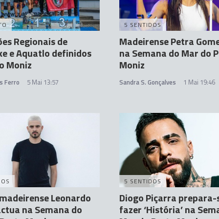
TO
5 SENTIDOS
es Regionais de
Madeirense Petra Gome
e e Aquatlo definidos
na Semana do Mar do P
o Moniz
Moniz
s Ferro
5 Mai 13:57
Sandra S. Gonçalves
1 Mai 19:46
DOS
5 SENTIDOS
 madeirense Leonardo
Diogo Piçarra prepara-
actua na Semana do
fazer ‘História’ na Sem