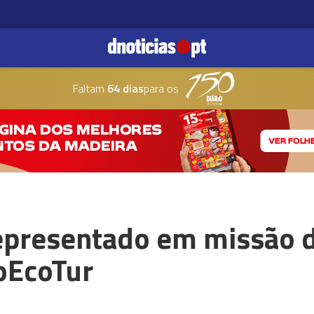
Faltam
64 dias
para os
epresentado em missão 
oEcoTur