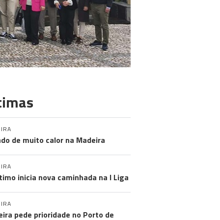
timas
IRA
do de muito calor na Madeira
IRA
timo inicia nova caminhada na I Liga
IRA
ira pede prioridade no Porto de