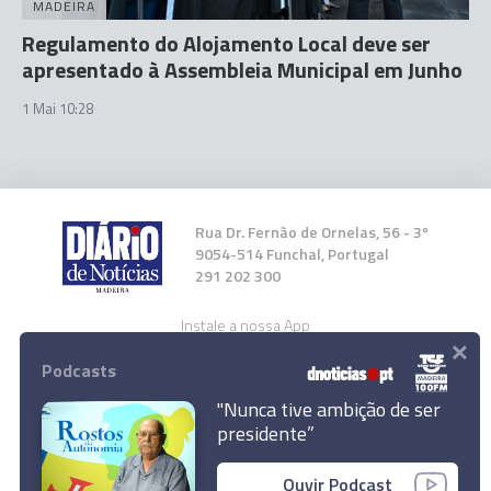
MADEIRA
Regulamento do Alojamento Local deve ser
apresentado à Assembleia Municipal em Junho
1 Mai 10:28
Rua Dr. Fernão de Ornelas, 56 - 3º
9054-514 Funchal, Portugal
291 202 300
Instale a nossa App
×
Podcasts
"Nunca tive ambição de ser
presidente”
© 2026 Empresa Diário de Notícias, Lda.
Ouvir Podcast