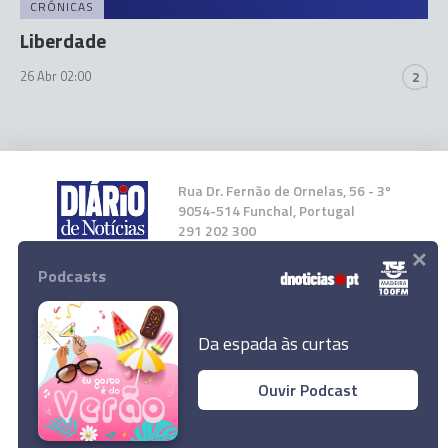
CRÓNICAS
Liberdade
26 Abr 02:00
2
Rua Dr. Fernão de Ornelas, 56 - 3º
9054-514 Funchal, Portugal
291 202 300
×
Podcasts
Instale a nossa App
Da espada às curtas
Ouvir Podcast
© 2026 Empresa Diário de Notícias, Lda.
Todos os direitos reservados.