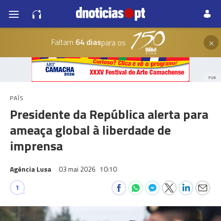
×
Faltam
64 dias
para os
PUB
PAÍS
Presidente da República alerta para
ameaça global à liberdade de
imprensa
Agência Lusa
03 mai 2026
10:10
1