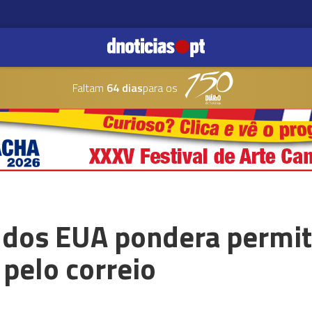
Faltam
64 dias
para os
 dos EUA pondera permit
pelo correio