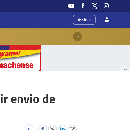
Assinar
×
PUB
ir envio de
0