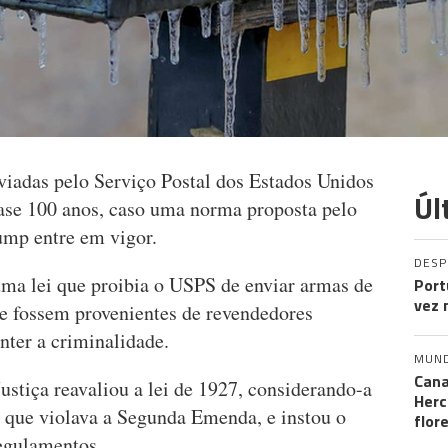
viadas pelo Serviço Postal dos Estados Unidos
Úl
ase 100 anos, caso uma norma proposta pelo
ump entre em vigor.
DES
ma lei que proibia o USPS de enviar armas de
Port
vez 
ue fossem provenientes de revendedores
nter a criminalidade.
MUN
Cana
stiça reavaliou a lei de 1927, considerando-a
Herc
 que violava a Segunda Emenda, e instou o
flor
regulamentos.