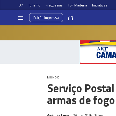
D7
Turismo
Freguesias
TSF Madeira
Iniciativas
Edição
Impressa
MUNDO
Serviço Postal
armas de fogo 
Agência Lusa
08 mai 2026
10:44