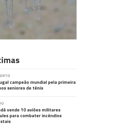
timas
PORTO
ugal campeão mundial pela primeira
nos seniores de ténis
DO
dá vende 10 aviões militares
ules para combater incêndios
estais