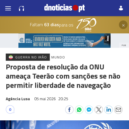
×
Faltam
63 dias
para os
PUB
GUERRA NO IRÃO
MUNDO
Proposta de resolução da ONU
ameaça Teerão com sanções se não
permitir liberdade de navegação
Agência Lusa
05 mai 2026
20:25
0