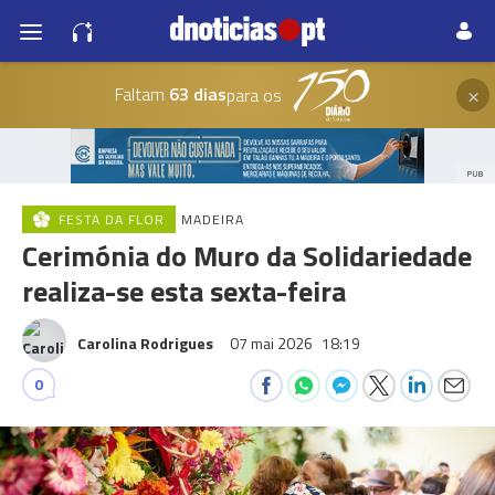
×
Faltam
63 dias
para os
PUB
FESTA DA FLOR
MADEIRA
Cerimónia do Muro da Solidariedade
realiza-se esta sexta-feira
Carolina Rodrigues
07 mai 2026
18:19
0