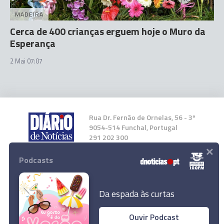
MADEIRA
Cerca de 400 crianças erguem hoje o Muro da
Esperança
2 Mai 07:07
Rua Dr. Fernão de Ornelas, 56 - 3º
9054-514 Funchal, Portugal
291 202 300
×
Podcasts
Instale a nossa App
Da espada às curtas
Ouvir Podcast