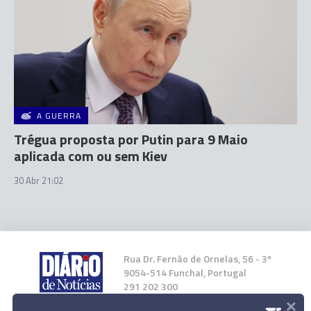
A GUERRA
Trégua proposta por Putin para 9 Maio
aplicada com ou sem Kiev
30 Abr 21:02
Rua Dr. Fernão de Ornelas, 56 - 3º
9054-514 Funchal, Portugal
291 202 300
×