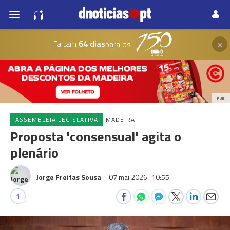
×
Faltam
64 dias
para os
PUB
ASSEMBLEIA LEGISLATIVA
MADEIRA
Proposta 'consensual' agita o
plenário
Jorge Freitas Sousa
07 mai 2026
10:55
1