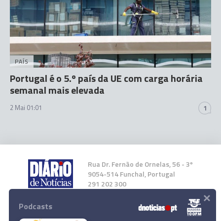
PAÍS
Portugal é o 5.º país da UE com carga horária
semanal mais elevada
2 Mai 01:01
1
Rua Dr. Fernão de Ornelas, 56 - 3º
9054-514 Funchal, Portugal
291 202 300
×
Podcasts
Instale a nossa App