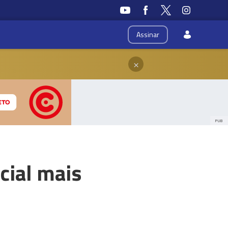
Assinar
×
PUB
cial mais