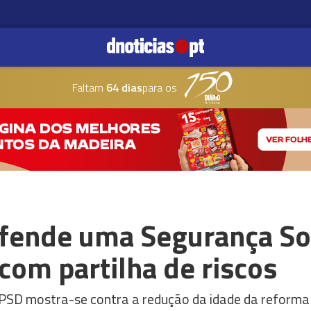
Faltam
64 dias
para os
efende uma Segurança So
om partilha de riscos
 PSD mostra-se contra a redução da idade da reforma