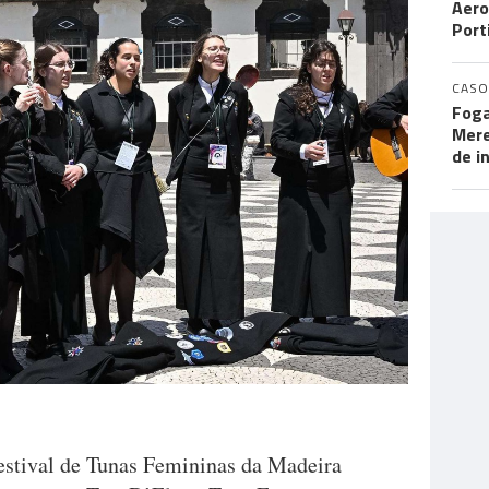
Aero
Port
CASO
Foga
Mere
de i
estival de Tunas Femininas da Madeira