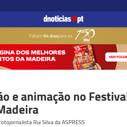
Faltam
64 dias
para os
ão e animação no Festiva
Madeira
fotojornalista Rui Silva da ASPRESS