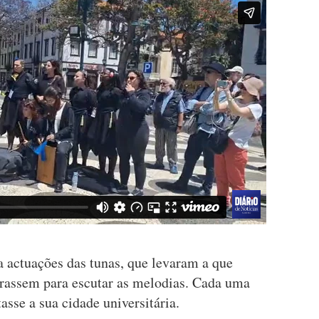
a actuações das tunas, que levaram a que
arassem para escutar as melodias. Cada uma
sse a sua cidade universitária.