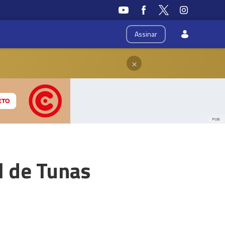
Assinar
×
PUB
l de Tunas