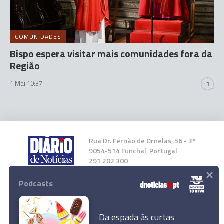
COMUNIDADES
Bispo espera visitar mais comunidades fora da
Região
1 Mai 10:37
1
Rua Dr. Fernão de Ornelas, 56 - 3º
9054-514 Funchal, Portugal
291 202 300
×
Podcasts
Instale a nossa App
Da espada às curtas