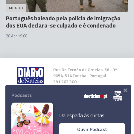
MUNDO
Português baleado pela polícia de imigração
dos EUA declara-se culpado e é condenado
28 Abr 19:08
Rua Dr. Fernão de Ornelas, 56 - 3º
9054-514 Funchal, Portugal
291 202 300
×
Podcasts
Instale a nossa App
Da espada às curtas
Ouvir Podcast