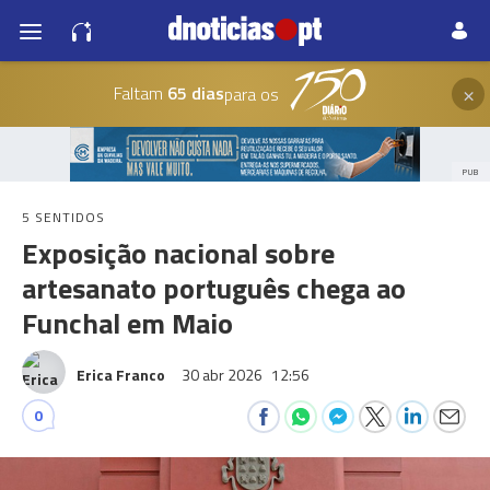
×
Faltam
65 dias
para os
PUB
5 SENTIDOS
Exposição nacional sobre
artesanato português chega ao
Funchal em Maio
Erica Franco
30 abr 2026
12:56
0