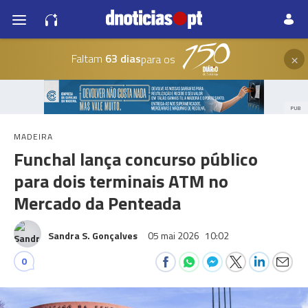
×
Faltam
63 dias
para os
PUB
MADEIRA
Funchal lança concurso público
para dois terminais ATM no
Mercado da Penteada
Sandra S. Gonçalves
05 mai 2026
10:02
0