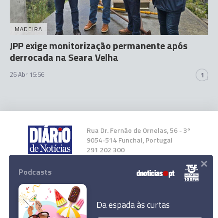
MADEIRA
JPP exige monitorização permanente após
derrocada na Seara Velha
26 Abr 15:56
1
Rua Dr. Fernão de Ornelas, 56 - 3º
9054-514 Funchal, Portugal
291 202 300
×
Podcasts
Instale a nossa App
Da espada às curtas