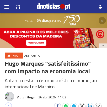
×
Faltam
64 dias
para os
PUB
MIUT
DESPORTO
Hugo Marques “satisfeitíssimo”
com impacto na economia local
Autarca destaca retorno turístico e promoção
internacional de Machico
Victor Hugo
26 abr 2026
14:03
0