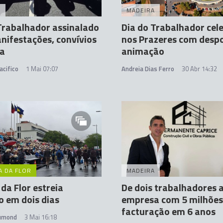
A
MADEIRA
Trabalhador assinalado
Dia do Trabalhador cel
ifestações, convívios
nos Prazeres com despo
ca
animação
acifico
1 Mai 07:07
Andreia Dias Ferro
30 Abr 14:32
A DA FLOR
MADEIRA
 da Flor estreia
De dois trabalhadores 
 em dois dias
empresa com 5 milhões
facturação em 6 anos
rumond
3 Mai 16:18