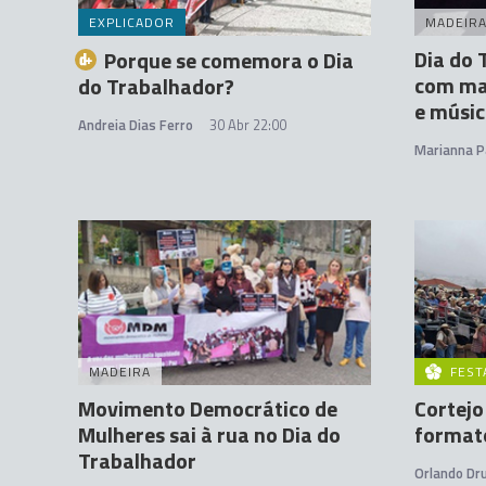
EXPLICADOR
MADEIR
Dia do 
Porque se comemora o Dia
com man
do Trabalhador?
e músi
Andreia Dias Ferro
30 Abr 22:00
Marianna P
MADEIRA
FEST
Movimento Democrático de
Cortejo
Mulheres sai à rua no Dia do
formato
Trabalhador
Orlando D