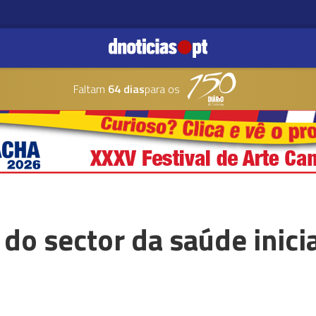
Faltam
64 dias
para os
do sector da saúde inici