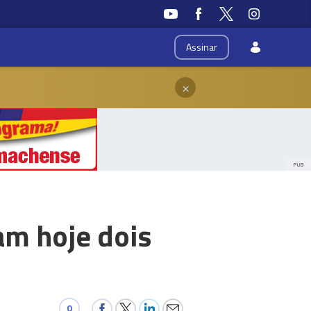
Assinar
×
PUB
am hoje dois
0