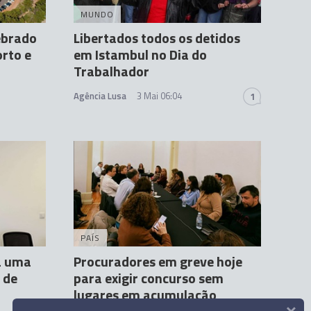
MUNDO
ebrado
Libertados todos os detidos
rto e
em Istambul no Dia do
Trabalhador
Agência Lusa
3 Mai 06:04
1
PAÍS
a uma
Procuradores em greve hoje
 de
para exigir concurso sem
lugares em acumulação
×