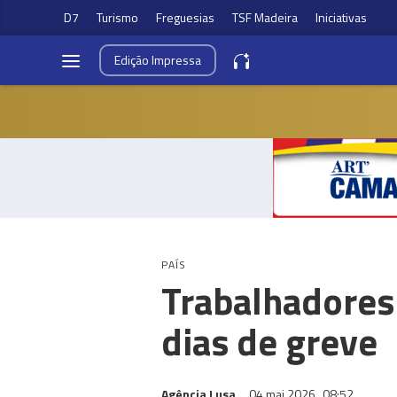
D7
Turismo
Freguesias
TSF Madeira
Iniciativas
Edição
Impressa
PAÍS
Trabalhadores 
dias de greve
Agência Lusa
04 mai 2026
08:52