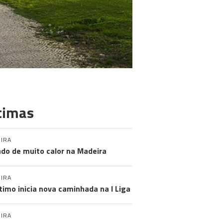
timas
IRA
do de muito calor na Madeira
IRA
timo inicia nova caminhada na I Liga
IRA