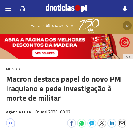
×
Faltam
65 dias
para os
PUB
MUNDO
Macron destaca papel do novo PM
iraquiano e pede investigação à
morte de militar
Agência Lusa
04 mai 2026
00:03
0