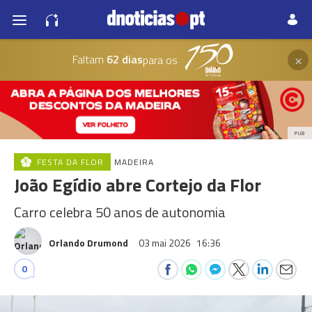
×
Faltam
62 dias
para os
PUB
FESTA DA FLOR
MADEIRA
João Egídio abre Cortejo da Flor
Carro celebra 50 anos de autonomia
Orlando Drumond
03 mai 2026
16:36
0