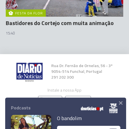
FESTA DA FLOR
Bastidores do Cortejo com muita animação
15:40
Rua Dr. Fernão de Ornelas, 56 - 3º
9054-514 Funchal, Portugal
291 202 300
Instale a nossa App
×
Podcasts
O bandolim
© 2026 Empresa Diário de Notícias, Lda.