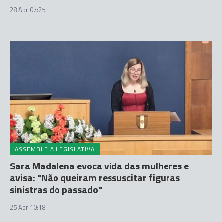
28 Abr 07:25
ASSEMBLEIA LEGISLATIVA
Sara Madalena evoca vida das mulheres e
avisa: "Não queiram ressuscitar figuras
sinistras do passado"
25 Abr 10:18