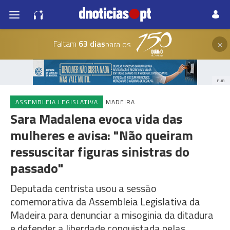
×
Faltam
63 dias
para os
PUB
ASSEMBLEIA LEGISLATIVA
MADEIRA
Sara Madalena evoca vida das
mulheres e avisa: "Não queiram
ressuscitar figuras sinistras do
passado"
Deputada centrista usou a sessão
comemorativa da Assembleia Legislativa da
Madeira para denunciar a misoginia da ditadura
e defender a liberdade conquistada pelas