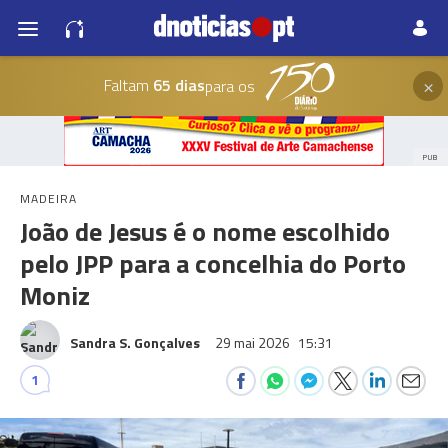
×
Faltam
65 dias
para os
PUB
MADEIRA
João de Jesus é o nome escolhido
pelo JPP para a concelhia do Porto
Moniz
Sandra S. Gonçalves
29 mai 2026
15:31
1